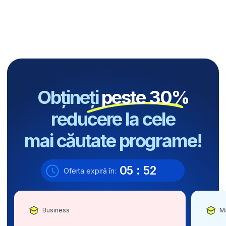
Executive Business
Dacă sunteți în căutarea unor abilități de afaceri
rentabile și a unui certificat apreciat într-un singur
pachet, acest departament este pentru voi. Veți
învăța să gestionați proiecte solicitante și să creați
centre de profit.
Entrepreneurship
Aveți o idee pentru propria afacere și căutați
acces la cunoștințele care vă vor ajuta
să o implementați cu succes? Vă propunem
un program cuprinzător pentru antreprenori.