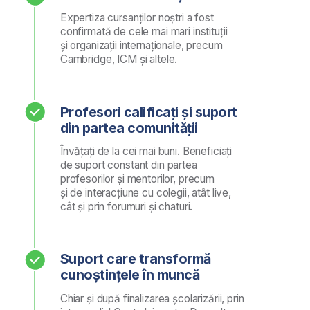
✔ Sfaturi
✔ Strategii dovedite
✔ Cunoștințe utile de afaceri
✔ Știri de afaceri
✔ Ghiduri
✔ și multe alte materiale utile
Lăsați-ne adresa voastră de e-mail
Da, sunt de acord cu
Politica LINK group Education
Services de prelucrare a datelor.
Trimite