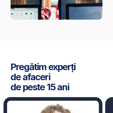
Cursuri online
Începeți drumul către o carieră de succes!
197 EUR
de la 137 EUR/pe lună*
Plată în 12 sau 16 rate
lunare fără dobândă
Înscrieți-vă
Mai sunt doar
4
locuri disponibile!
*Viitorilor participanți li se oferă și alte opțiuni flexibile
de plată online datorită parteneriatului nostru cu Banca
Transilvania. Mai multe informații după înregistrare.