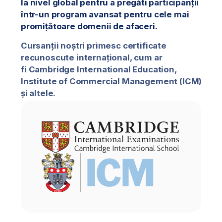
Trimiteți cererea
Trimiteți cererea
Trimiteți acum cererea și rezervați-vă locul. Consilierii
de înscriere BusinessAcademy vă vor contacta în termen
de 24 de ore pentru a vă oferi informații detaliate despre
înscriere și pentru a vă ajuta să alegeți programul potrivit.
Alegeți domeniul
de afaceri care
vă interesează
cel mai mult