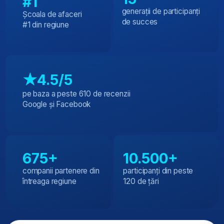
întreaga regiune
120 de țări
Doriți să vă perfecționați
cariera în afaceri?
Oferim consultații gratuite cu experți
Prenume și nume
Email
74 1234567
Cod promo
Da, sunt de acord cu
Politica LINK group Education
Services
de prelucrare a datelor.