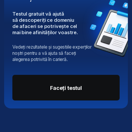
perfecționare, care dezvo
sunt foarte mulțumită.
BusinessAcademy 
Corina Mihăilă-Georgescu
Executive Business Program
Garanție 100%
a succesului vostru