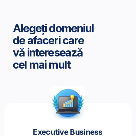
cu clienții.
Marketing and Sales
Pentru cei care vor ști să aducă cel mai mare
profit companiei. Deveniți expert în marketing sau
un manager de vânzări căutat.
Finance
Un curs în care veți asimila cunoștințele necesare