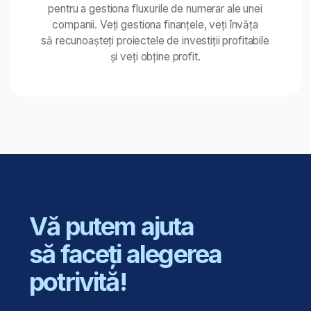
2
Colaborarea cu experți
și conectarea cu viitorii colegi.