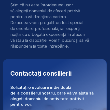
3
Rezolvarea de sarcini practice
și proiecte, cu suport constant
din partea mentorilor.