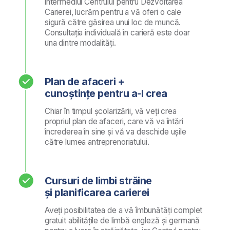
Vă puteți dezabona de la newsletterul
nostru oricând cu un singur clic.
Aveți nevoie
de consultanță
profesională?
Dacă doriți să aflați mai multe despre
BusinessAcademy sau nu sunteți siguri
ce program să alegeți, trimiteți o solicitare
și experții noștri vă vor suna.
Prenume și nume