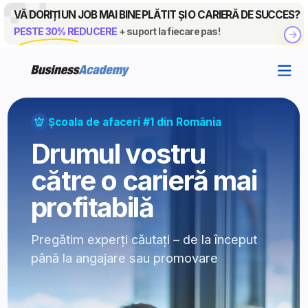
VĂ DORIȚI UN JOB MAI BINE PLĂTIT ȘI O CARIERĂ DE SUCCES?
PESTE 30% REDUCERE
+ suport la fiecare pas!
Școala de afaceri #1 din România
Drumul vostru
către o carieră mai
profitabilă
Pregătim experți căutați – de la început
până la angajare sau promovare