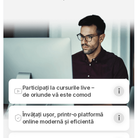
București,
România
Str. Academiei, Nr. 28-30, Et.6, Clădirea
Excelsior, Sector 1, București 010016
Luni - Vineri: 9:00–19:00
Pentru întrebări
Ne puteți contacta la unul dintre
următoarele numere de telefon:
+40 (312) 289 318