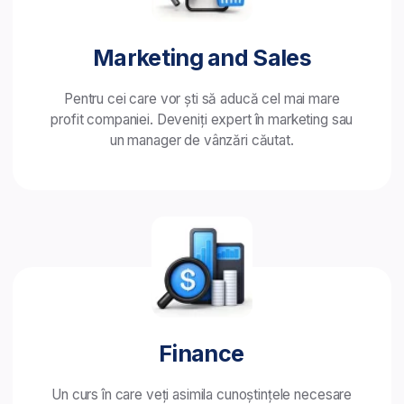
Cum arată studiul
la BusinessAcademy
Vă oferim o modalitate flexibilă și accesibilă
de învățare care vă permite să vă îmbunătățiți
de oriunde, în orice moment.
Scopul nostru este
să
vă ajutăm să aveți mai mult succes,
oferindu-vă educație practică și de calitate,
îndrumare profesională și sprijin continuu.
1
Studiu online, prin intermediul celei
mai moderne platforme DL, când și de
unde vă este mai convenabil.