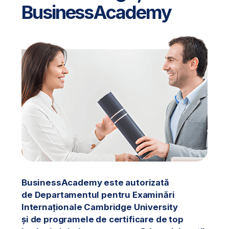
Obțineți
peste 30%
reducere la cele
mai căutate programe!
05 : 50
Oferta expiră în:
Business
Management
Executive Business
HR Management
Program oficial de un an, autorizat
Dobândiți abilitățile pentru
de Departamentul de Examene
a gestiona cea mai importantă
Cambridge University.
parte a companiei – oamenii.
Locuri disponibile: 3
Locuri disponibile: 8