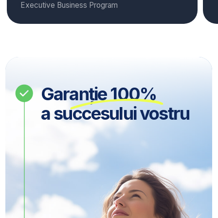
Sunați-ne și vă vom
răspunde la toate
întrebările
Learning Consultant
Matei Dumitru