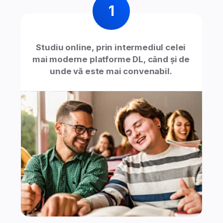
și de interacțiune cu colegii, atât live,
cât și prin forumuri și chaturi.
Suport care transformă
cunoștințele în muncă
Chiar și după finalizarea școlarizării, prin
intermediul Centrului pentru Dezvoltarea
Carierei, lucrăm pentru a vă oferi o cale
sigură către găsirea unui loc de muncă.
Consultația individuală în carieră este doar
una dintre modalități.
Plan de afaceri +
cunoștințe pentru a-l crea
Chiar în timpul școlarizării, vă veți crea
propriul plan de afaceri, care vă va întări
încrederea în sine și vă va deschide ușile
către lumea antreprenoriatului.
Cursuri de limbi străine
și planificarea carierei
Aveți posibilitatea de a vă îmbunătăți complet
gratuit abilitățile de limbă engleză și germană