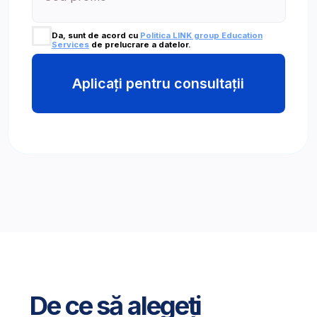
BusinessAcademy este autorizată
de
Departamentul pentru Examinări
Internaționale Cambridge University
și
de
programele de
certificare de
top
la
nivel global pentru a
pregăti participanții
într-un program avansat pentru cele mai
promițătoare domenii de
afaceri.
Cursanții noștri primesc certificate
recunoscute internațional, cum ar
fi
Cambridge International Education,
Institute of
Commercial Management (ICM)
și altele.