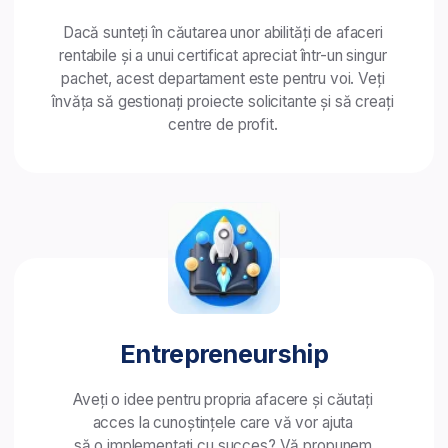
pentru a gestiona fluxurile de numerar ale unei
companii. Veți gestiona finanțele, veți învăța
să recunoașteți proiectele de investiții profitabile
și veți obține profit.
Vă putem ajuta
să faceți alegerea
potrivită!
Știm că nu este întotdeauna ușor
să alegeți domeniul de afaceri potrivit
pentru a vă direcționa cariera.
De aceea v-am pregătit un test special
de orientare profesională, iar experții
noștri cu o bogată experiență în afaceri
vă stau la dispoziție. Vom fi bucuroși să vă