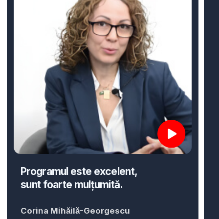
Doriți să
vă îmbunătățiți
cariera?
Înscrieți-vă!
Înscrieți-vă