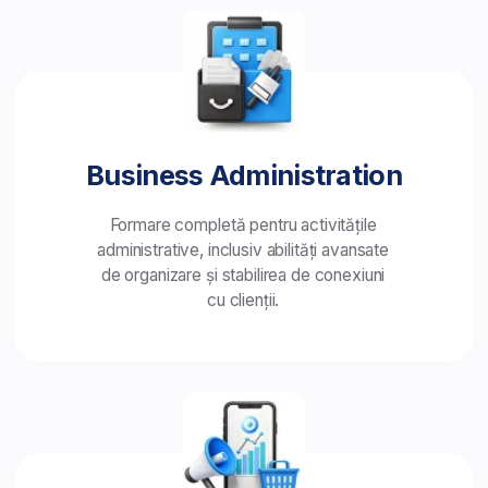
Faceți testul de 7 minute
Testul gratuit vă ajută
să descoperiți ce domeniu
de afaceri se potrivește cel
mai bine afinităților voastre.
Vedeți rezultatele și sugestiile experților
noștri pentru a vă ajuta să faceți
alegerea potrivită în carieră.
Faceți testul