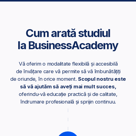
Experiență practică
Școlarizarea la BusinessAcademy include lucrul
la proiecte reale și dobândirea de experiență
practică valoroasă.
Certificate internaționale
Expertiza cursanților noștri a fost
confirmată de cele mai mari instituții
și organizații internaționale, precum
Cambridge, ICM și altele.
Profesori calificați și suport
din partea comunității
Învățați de la cei mai buni. Beneficiați
de suport constant din partea
profesorilor și mentorilor, precum