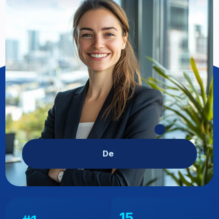
Lucru de a
|
15
#1
generații de participanți
Școala de afaceri
de succes
#1 din regiune
★4.5/5
pe baza a peste 610 de recenzii
Google și Facebook
675+
10.500+
companii partenere din
participanți din peste