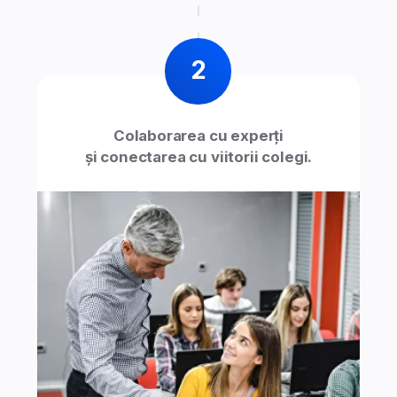
pentru a lucra în străinătate, iar Centrul pentru
Dezvoltarea Carierei vă va ajuta să găsiți cele
mai bune oportunități de angajare.
Flexibilitate și acces
la cunoștințe în orice
moment
Dvs. decideți cum și când studiați –
oricând, de oriunde