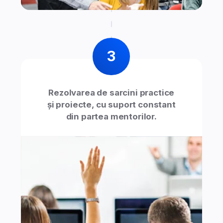
Participați la cursurile live –
de oriunde vă este comod
Învățați ușor, printr-o platformă
online modernă și eficientă
Mentorii vă sunt disponibili
oricând
Opțiuni inteligente pentru
progres mai rapid
Studiul online presupune acces la materiale
didactice, proiecte practice și
sprijin din partea
mentorilor, cu posibilitatea de a combina obligațiile
de
studiu cu
cele profesionale sau personale.
Oferta expiră în:
1d 03h 48m 51s