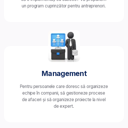
răspundem la toate întrebările.
Contactați consilierii
Solicitați o evaluare individuală
de la consilierul nostru, care vă va ajuta să
alegeți domeniul de activitate potrivit
pentru voi.
Vă vom suna în timpul
programului nostru de lucru:
luni–vineri: 8:30–20:00.
Înscrieți-vă