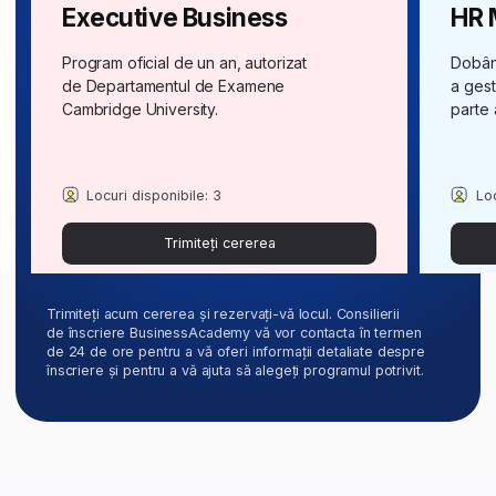
Management
Pentru persoanele care doresc să organizeze
echipe în companii, să gestioneze procese
de afaceri și să organizeze proiecte la nivel
de expert.
Business Administration
Formare completă pentru activitățile
administrative, inclusiv abilități avansate
de organizare și stabilirea de conexiuni