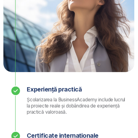
📞 +40 (312) 289 318
Luni–vineri 9:00–19:00
Distribuim în mod
regulat materiale
și sfaturi utile,
complet gratuit
Abonați-vă la newsletterul nostru și primiți
în mod regulat resurse educaționale utile,
cum ar fi sfaturi în carieră, materiale pentru
proiecte de succes, articole despre
antreprenoriat, management, finanțe și alte
domenii de afaceri.