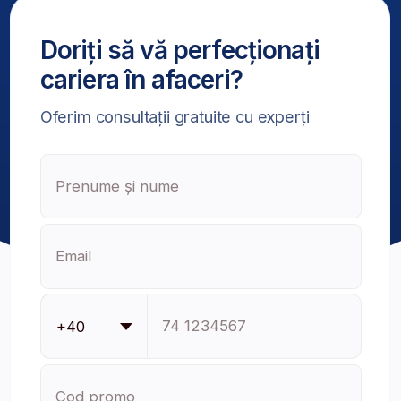
Aplicați pentru consultații
De ce să alegeți
BusinessAcademy