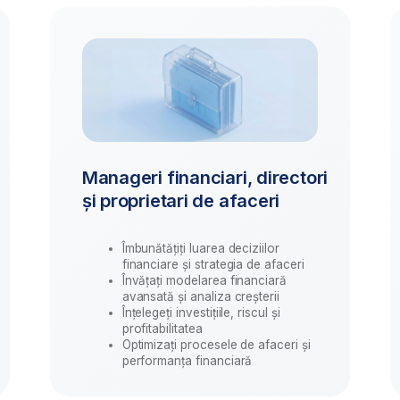
și proprietari de afaceri
experți j
Îmbunătățiți luarea deciziilor
Dobândi
financiare și strategia de afaceri
pregăt
Învățați modelarea financiară
Crește
avansată și analiza creșterii
Pregăt
Înțelegeți investițiile, riscul și
manage
profitabilitatea
Dezvol
Optimizați procesele de afaceri și
cu rap
performanța financiară
perfo
Începeți școlarizarea
Solicitați o evaluare gratuită de la un exp
pentru a determina dacă aceasta este c