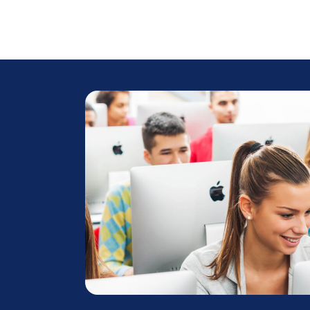
Ce competențe și cunoști
programului de Managem
Administrarea sigură
și precisă a finanțelor