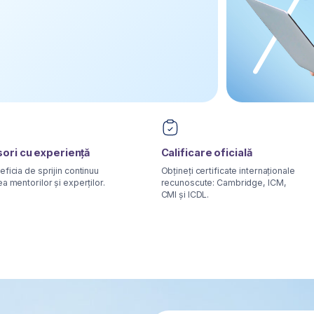
OFE
experiență
Calificare oficială
Sprijin
sprijin continuu
Obțineți certificate internaționale
Consulta
lor și experților.
recunoscute: Cambridge, ICM,
unui loc
CMI și ICDL.
Dezvolta
otrivită
Aveți dificultăți cu modelarea financiară
 într-una
Doriți să completați lacunele din cunoști
voastre financiare