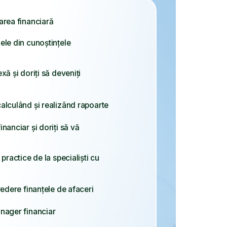
deveniți
alizând rapoarte
ți să vă
specialiști cu
e de afaceri
r
rcinile de
ligente