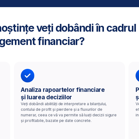
Veți dobândi abilități de interpretare a bilanțului,
Veți învăța să creați
contului de profit și pierdere și a fluxurilor de
eficient resursele și 
numerar, ceea ce vă va permite să luați decizii sigure
inutile, fără a afecta 
și profitabile, bazate pe date concrete.
ență
la nivel global,
 le puteți