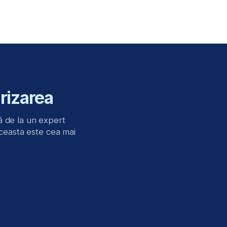
bugetului
Decizii de investiții
osturilor
și evaluarea riscurilor