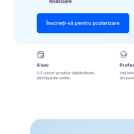
Înscrieți-vă pentru școlarizare
6 luni
Profesori cu 
1–2 cursuri practice săptămânale,
Veți beneficia de 
desfășurate online.
din partea mentori
Acest curs este alegerea p
pentru voi dacă vă regăsiți
dintre următoarele situații: