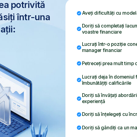
Lucrați într-o poziție conexă și doriți să 
manager financiar
Petreceți prea mult timp calculând și re
Lucrați deja în domeniul financiar și dori
îmbunătățiți calificările
Doriți să învățați abordări practice de la 
experiență
Doriți să înțelegeți cu încredere finanțel
Doriți să gândiți ca un manager financia
Sunteți pregătiți să treceți dincolo de sa
bază din Excel
Doriți să luați decizii de afaceri mai inte