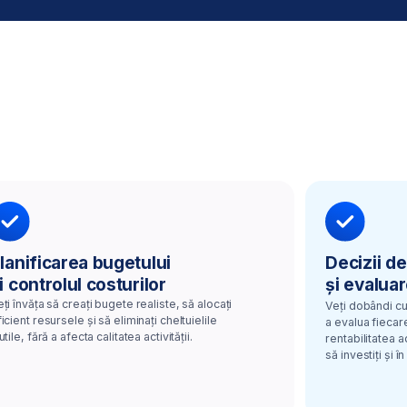
 bugete realiste, să alocați
Veți dobândi cunoștințele necesare pentru
să eliminați cheltuielile
a evalua fiecare proiect de investiții, a calc
calitatea activității.
rentabilitatea acestuia și a decide în ce mer
să investiți și în ce nu.