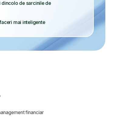
anciar
ti absolvenți și