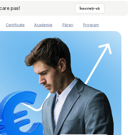
Înscrieți-vă
Academie
Păreri
Program
2025/26
GENERAȚIA:
NUMĂRUL DE LOCURI