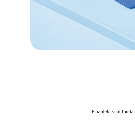
Pen
Finanțele sunt fundamentul 
s
Contabili, economiști și