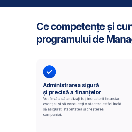
Veți învăța să analizați toți indicatorii financiari
esențiali și să conduceți o afacere astfel încât
să asigurați stabilitatea și creșterea
companiei.
Obțineți un certificat
recunoscut care vă
va diferenția de concur
Cunoștințele pe care le veți dobândi vor fi recunoscute 
datorită certificatelor recunoscute internațional pe care