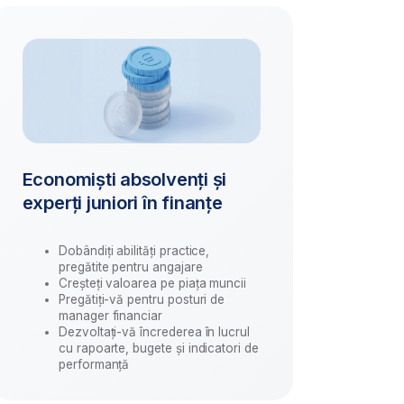
uniori în finanțe
ți abilități practice,
ite pentru angajare
ți valoarea pe piața muncii
iți-vă pentru posturi de
r financiar
tați-vă încrederea în lucrul
oarte, bugete și indicatori de
rmanță
ert
ea mai