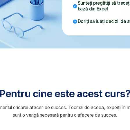
tru cine este acest curs?
oricărei afaceri de succes. Tocmai de aceea, experții în management fin
unt o verigă necesară pentru o afacere de succes.
Manageri financiari, directori
Economiș