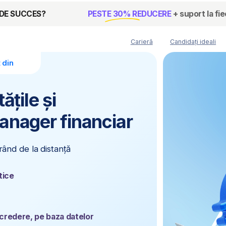
CCES?
PESTE 30% REDUCERE
+ suport la fiecare pas!
Carieră
Candidați ideali
Certificate
e și
ger financiar
 la distanță
re, pe baza datelor