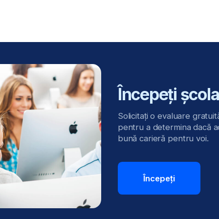
bună carieră pentru voi.
Începeți
nțe veți dobândi în cadrul
ent financiar?
Analiza rapoartelor financiare
Planificarea 
și luarea deciziilor
și controlul c