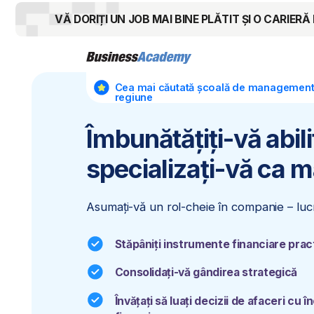
VĂ DORIȚI UN JOB MAI BINE PLĂTIT ȘI O CARIERĂ DE SU
Cea mai căutată școală de management din
regiune
Îmbunătățiți-vă abilitățil
specializați-vă ca mana
Asumați-vă un rol-cheie în companie – lucrând de
Stăpâniți instrumente financiare practice
Consolidați-vă gândirea strategică
Î
nvățați să luați decizii de afaceri cu încrede
financiare