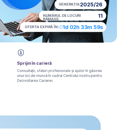
11
RĂMASE:
1d 02h 33m 58s
RTA EXPIRĂ ÎN:
 în carieră
ții, sfaturi profesionale și ajutor în găsirea
 de muncă în cadrul Centrului nostru pentru
rea Carierei.
nțele